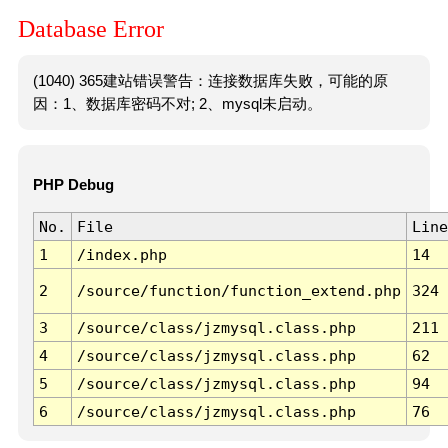
Database Error
(1040) 365建站错误警告：连接数据库失败，可能的原
因：1、数据库密码不对; 2、mysql未启动。
PHP Debug
No.
File
Line
1
/index.php
14
2
/source/function/function_extend.php
324
3
/source/class/jzmysql.class.php
211
4
/source/class/jzmysql.class.php
62
5
/source/class/jzmysql.class.php
94
6
/source/class/jzmysql.class.php
76