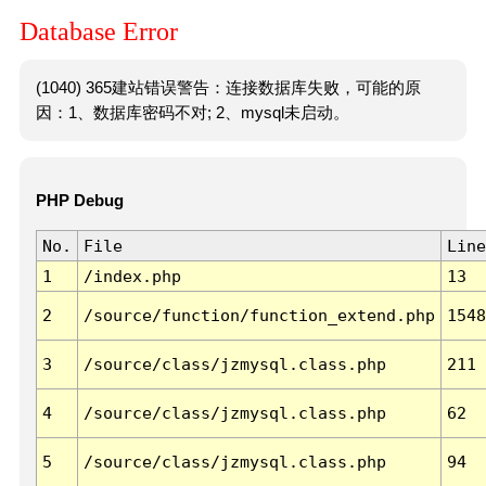
Database Error
(1040) 365建站错误警告：连接数据库失败，可能的原
因：1、数据库密码不对; 2、mysql未启动。
PHP Debug
No.
File
Line
1
/index.php
13
2
/source/function/function_extend.php
1548
3
/source/class/jzmysql.class.php
211
4
/source/class/jzmysql.class.php
62
5
/source/class/jzmysql.class.php
94