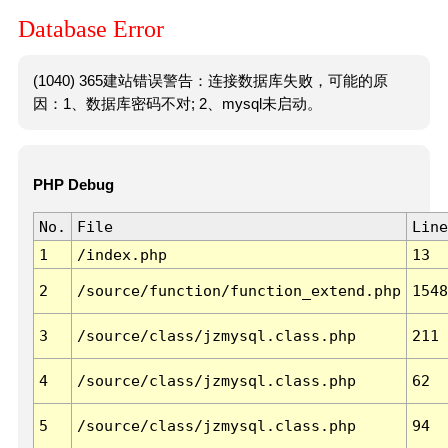
Database Error
(1040) 365建站错误警告：连接数据库失败，可能的原
因：1、数据库密码不对; 2、mysql未启动。
PHP Debug
No.
File
Line
1
/index.php
13
2
/source/function/function_extend.php
1548
3
/source/class/jzmysql.class.php
211
4
/source/class/jzmysql.class.php
62
5
/source/class/jzmysql.class.php
94