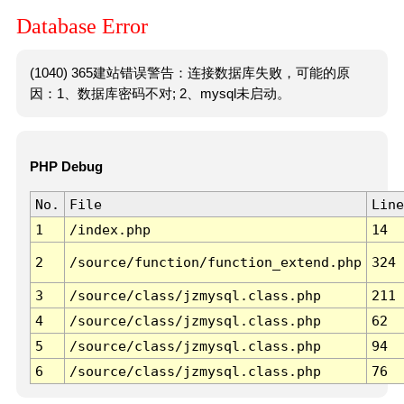
Database Error
(1040) 365建站错误警告：连接数据库失败，可能的原
因：1、数据库密码不对; 2、mysql未启动。
PHP Debug
No.
File
Line
1
/index.php
14
2
/source/function/function_extend.php
324
3
/source/class/jzmysql.class.php
211
4
/source/class/jzmysql.class.php
62
5
/source/class/jzmysql.class.php
94
6
/source/class/jzmysql.class.php
76