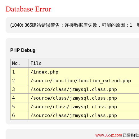
Database Error
(1040) 365建站错误警告：连接数据库失败，可能的原因：1、数
PHP Debug
No.
File
1
/index.php
2
/source/function/function_extend.php
3
/source/class/jzmysql.class.php
4
/source/class/jzmysql.class.php
5
/source/class/jzmysql.class.php
6
/source/class/jzmysql.class.php
www.365jz.com
已经将此