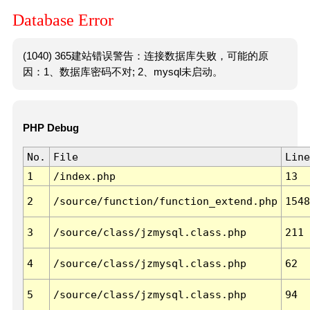
Database Error
(1040) 365建站错误警告：连接数据库失败，可能的原
因：1、数据库密码不对; 2、mysql未启动。
PHP Debug
No.
File
Line
1
/index.php
13
2
/source/function/function_extend.php
1548
3
/source/class/jzmysql.class.php
211
4
/source/class/jzmysql.class.php
62
5
/source/class/jzmysql.class.php
94