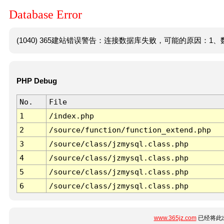
Database Error
(1040) 365建站错误警告：连接数据库失败，可能的原因：1、数
PHP Debug
No.
File
1
/index.php
2
/source/function/function_extend.php
3
/source/class/jzmysql.class.php
4
/source/class/jzmysql.class.php
5
/source/class/jzmysql.class.php
6
/source/class/jzmysql.class.php
www.365jz.com
已经将此