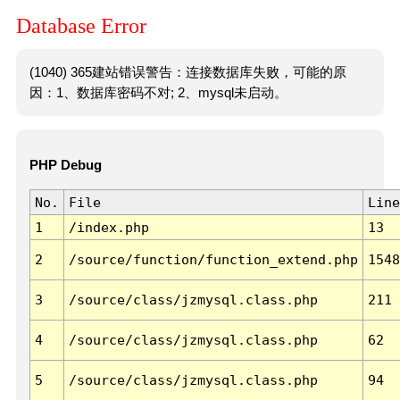
Database Error
(1040) 365建站错误警告：连接数据库失败，可能的原
因：1、数据库密码不对; 2、mysql未启动。
PHP Debug
No.
File
Line
1
/index.php
13
2
/source/function/function_extend.php
1548
3
/source/class/jzmysql.class.php
211
4
/source/class/jzmysql.class.php
62
5
/source/class/jzmysql.class.php
94