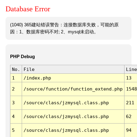
Database Error
(1040) 365建站错误警告：连接数据库失败，可能的原
因：1、数据库密码不对; 2、mysql未启动。
PHP Debug
No.
File
Line
1
/index.php
13
2
/source/function/function_extend.php
1548
3
/source/class/jzmysql.class.php
211
4
/source/class/jzmysql.class.php
62
5
/source/class/jzmysql.class.php
94