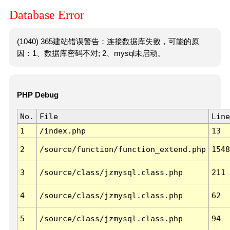
Database Error
(1040) 365建站错误警告：连接数据库失败，可能的原
因：1、数据库密码不对; 2、mysql未启动。
PHP Debug
No.
File
Line
1
/index.php
13
2
/source/function/function_extend.php
1548
3
/source/class/jzmysql.class.php
211
4
/source/class/jzmysql.class.php
62
5
/source/class/jzmysql.class.php
94