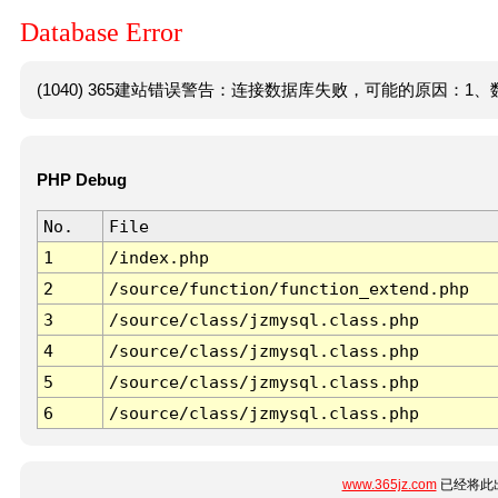
Database Error
(1040) 365建站错误警告：连接数据库失败，可能的原因：1、数
PHP Debug
No.
File
1
/index.php
2
/source/function/function_extend.php
3
/source/class/jzmysql.class.php
4
/source/class/jzmysql.class.php
5
/source/class/jzmysql.class.php
6
/source/class/jzmysql.class.php
www.365jz.com
已经将此